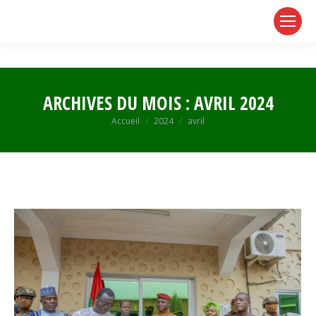
page
page
page
opens
opens
opens
in
in
in
new
new
new
window
window
window
ARCHIVES DU MOIS :
AVRIL 2024
Vous êtes ici :
Accueil
2024
avril