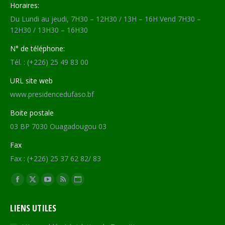
Horaires:
Du Lundi au jeudi, 7H30 – 12H30 / 13H – 16H Vend 7H30 –
12H30 / 13H30 – 16H30
N° de téléphone:
Tél. : (+226) 25 49 83 00
URL site web
www.presidencedufaso.bf
Boite postale
03 BP 7030 Ouagadougou 03
Fax
Fax : (+226) 25 37 62 82/ 83
Trouvez nous sur :
Facebook
X
YouTube
RSS
Site
page
page
page
page
Web
LIENS UTILES
opens
opens
opens
opens
page
in
in
in
in
opens