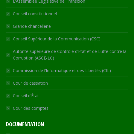
L’Assemblée Législative de Transition
new
new
new
new
in
Conseil constitutionnel
window
window
window
window
new
window
Grande chancellerie
Conseil Supérieur de la Communication (CSC)
Autorité supérieure de Contrôle d’Etat et de Lutte contre la
Corruption (ASCE-LC)
Commission de l’Informatique et des Libertés (CIL)
Cour de cassation
Conseil d’État
Cour des comptes
DOCUMENTATION