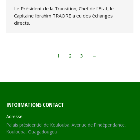
Le Président de la Transition, Chef de l’Etat, le
Capitaine Ibrahim TRAORE a eu des échanges
directs,
1
2
3
→
INFORMATIONS CONTACT
Adresse:
Palais présidentiel de Koulouba. Avenue de l´Indépendance,
Koulouba, Ouagadougou