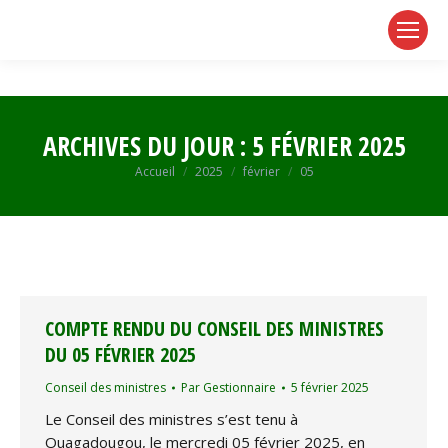
page
page
page
opens
opens
opens
in
in
in
new
new
new
window
window
window
ARCHIVES DU JOUR :
5 FÉVRIER 2025
Vous êtes ici :
Accueil
2025
février
05
COMPTE RENDU DU CONSEIL DES MINISTRES
DU 05 FÉVRIER 2025
Conseil des ministres
Par
Gestionnaire
5 février 2025
Le Conseil des ministres s’est tenu à
Ouagadougou, le mercredi 05 février 2025, en