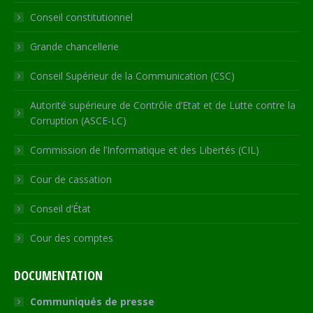
new
new
new
new
in
Conseil constitutionnel
window
window
window
window
new
window
Grande chancellerie
Conseil Supérieur de la Communication (CSC)
Autorité supérieure de Contrôle d’Etat et de Lutte contre la
Corruption (ASCE-LC)
Commission de l’Informatique et des Libertés (CIL)
Cour de cassation
Conseil d’État
Cour des comptes
DOCUMENTATION
Communiqués de presse