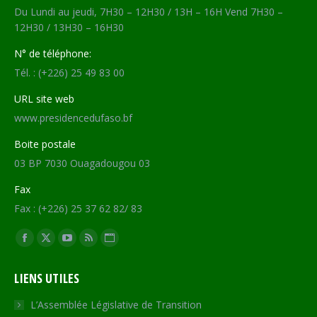
Du Lundi au jeudi, 7H30 – 12H30 / 13H – 16H Vend 7H30 –
12H30 / 13H30 – 16H30
N° de téléphone:
Tél. : (+226) 25 49 83 00
URL site web
www.presidencedufaso.bf
Boite postale
03 BP 7030 Ouagadougou 03
Fax
Fax : (+226) 25 37 62 82/ 83
Trouvez nous sur :
Facebook
X
YouTube
RSS
Site
page
page
page
page
Web
LIENS UTILES
opens
opens
opens
opens
page
in
in
in
in
opens
L’Assemblée Législative de Transition