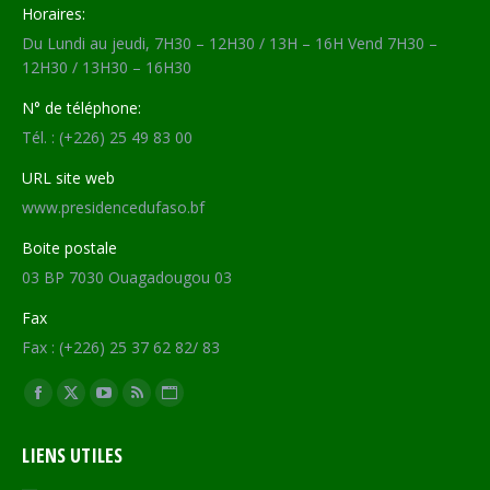
Horaires:
Du Lundi au jeudi, 7H30 – 12H30 / 13H – 16H Vend 7H30 –
12H30 / 13H30 – 16H30
N° de téléphone:
Tél. : (+226) 25 49 83 00
URL site web
www.presidencedufaso.bf
Boite postale
03 BP 7030 Ouagadougou 03
Fax
Fax : (+226) 25 37 62 82/ 83
Trouvez nous sur :
Facebook
X
YouTube
RSS
Site
page
page
page
page
Web
LIENS UTILES
opens
opens
opens
opens
page