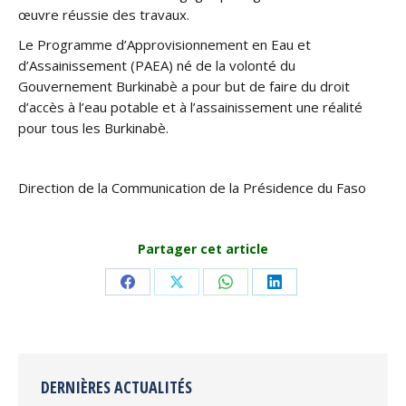
œuvre réussie des travaux.
Le Programme d’Approvisionnement en Eau et
d’Assainissement (PAEA) né de la volonté du
Gouvernement Burkinabè a pour but de faire du droit
d’accès à l’eau potable et à l’assainissement une réalité
pour tous les Burkinabè.
Direction de la Communication de la Présidence du Faso
Partager cet article
Share
Share
Share
Share
on
on
on
on
Facebook
X
WhatsApp
LinkedIn
DERNIÈRES ACTUALITÉS