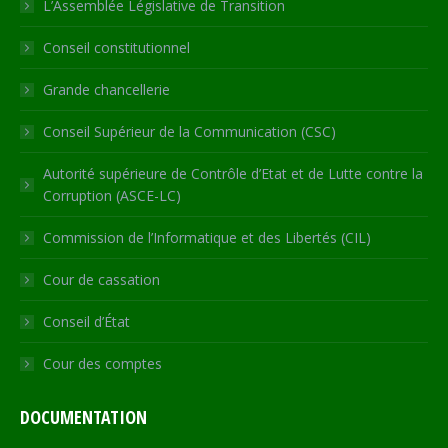
in
in
in
in
opens
L’Assemblée Législative de Transition
new
new
new
new
in
Conseil constitutionnel
window
window
window
window
new
window
Grande chancellerie
Conseil Supérieur de la Communication (CSC)
Autorité supérieure de Contrôle d’Etat et de Lutte contre la
Corruption (ASCE-LC)
Commission de l’Informatique et des Libertés (CIL)
Cour de cassation
Conseil d’État
Cour des comptes
DOCUMENTATION