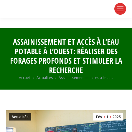
page
page
page
opens
opens
opens
in
in
in
new
new
new
window
window
window
ASSAINISSEMENT ET ACCÈS À L’EAU
POTABLE À L’OUEST: RÉALISER DES
FORAGES PROFONDS ET STIMULER LA
RECHERCHE
Vous êtes ici :
Accueil
Actualités
Assainissement et accès à l’eau…
Actualités
Fév
1
2025