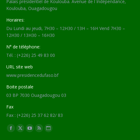
Palais présidentiel de Koulouba. Avenue de l´Indépendance,
Koulouba, Ouagadougou
Horaires:
Du Lundi au jeudi, 7H30 – 12H30 / 13H – 16H Vend 7H30 –
12H30 / 13H30 – 16H30
N° de téléphone:
Tél. : (+226) 25 49 83 00
URL site web
www.presidencedufaso.bf
Boite postale
03 BP 7030 Ouagadougou 03
Fax
Fax : (+226) 25 37 62 82/ 83
Trouvez nous sur :
Facebook
X
YouTube
RSS
Site
page
page
page
page
Web