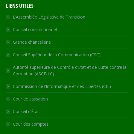
LIENS UTILES
opens
opens
opens
opens
page
in
in
in
in
opens
L’Assemblée Législative de Transition
new
new
new
new
in
Conseil constitutionnel
window
window
window
window
new
window
Grande chancellerie
Conseil Supérieur de la Communication (CSC)
Autorité supérieure de Contrôle d’Etat et de Lutte contre la
Corruption (ASCE-LC)
Commission de l’Informatique et des Libertés (CIL)
Cour de cassation
Conseil d’État
Cour des comptes