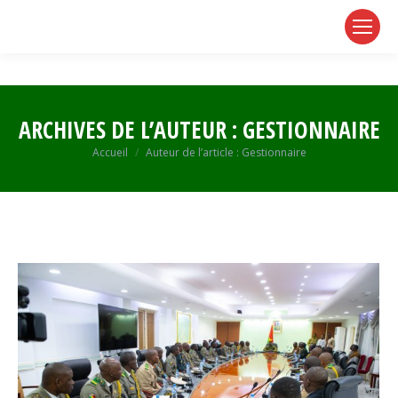
page
page
page
opens
opens
opens
in
in
in
new
new
new
window
window
window
ARCHIVES DE L’AUTEUR :
GESTIONNAIRE
Vous êtes ici :
Accueil
Auteur de l’article : Gestionnaire