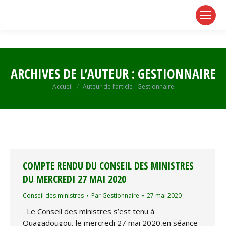
page
page
page
opens
opens
opens
in
in
in
new
new
new
window
window
window
ARCHIVES DE L’AUTEUR :
GESTIONNAIRE
Vous êtes ici :
Accueil
Auteur de l’article : Gestionnaire
COMPTE RENDU DU CONSEIL DES MINISTRES
DU MERCREDI 27 MAI 2020
Conseil des ministres
Par
Gestionnaire
27 mai 2020
Le Conseil des ministres s’est tenu à
Ouagadougou, le mercredi 27 mai 2020,en séance