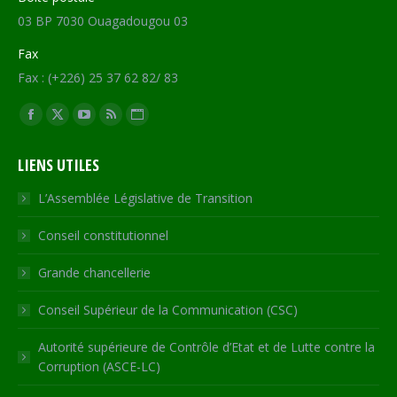
03 BP 7030 Ouagadougou 03
Fax
Fax : (+226) 25 37 62 82/ 83
Trouvez nous sur :
Facebook
X
YouTube
RSS
Site
page
page
page
page
Web
LIENS UTILES
opens
opens
opens
opens
page
in
in
in
in
opens
L’Assemblée Législative de Transition
new
new
new
new
in
Conseil constitutionnel
window
window
window
window
new
window
Grande chancellerie
Conseil Supérieur de la Communication (CSC)
Autorité supérieure de Contrôle d’Etat et de Lutte contre la
Corruption (ASCE-LC)