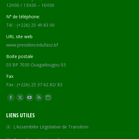
12H30 / 13H30 – 16H30
N° de téléphone:
Tél. : (+226) 25 49 83 00
URL site web
www.presidencedufaso.bf
Boite postale
03 BP 7030 Ouagadougou 03
Fax
Fax : (+226) 25 37 62 82/ 83
Trouvez nous sur :
Facebook
X
YouTube
RSS
Site
page
page
page
page
Web
LIENS UTILES
opens
opens
opens
opens
page
in
in
in
in
opens
L’Assemblée Législative de Transition
new
new
new
new
in