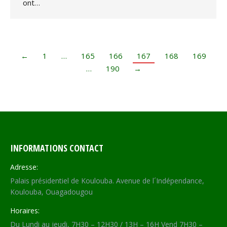
ont…
←
1
…
165
166
167
168
169
…
190
→
INFORMATIONS CONTACT
Adresse:
Palais présidentiel de Koulouba. Avenue de l´Indépendance,
Koulouba, Ouagadougou
Horaires:
Du Lundi au jeudi, 7H30 – 12H30 / 13H – 16H Vend 7H30 –