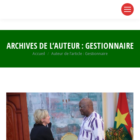
page
page
page
opens
opens
opens
in
in
in
new
new
new
window
window
window
ARCHIVES DE L’AUTEUR :
GESTIONNAIRE
Vous êtes ici :
Accueil
Auteur de l’article : Gestionnaire