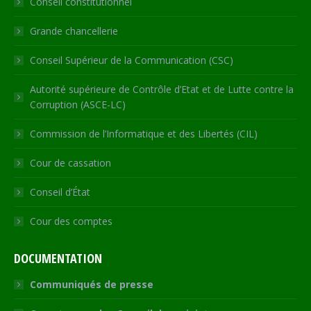
Conseil constitutionnel
window
window
window
window
new
window
Grande chancellerie
Conseil Supérieur de la Communication (CSC)
Autorité supérieure de Contrôle d’Etat et de Lutte contre la
Corruption (ASCE-LC)
Commission de l’Informatique et des Libertés (CIL)
Cour de cassation
Conseil d’État
Cour des comptes
DOCUMENTATION
Communiqués de presse