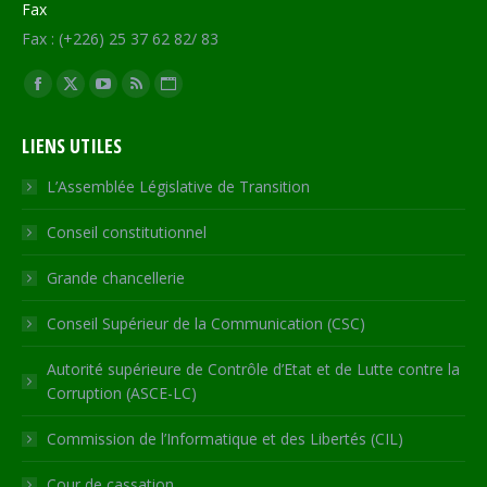
Fax
Fax : (+226) 25 37 62 82/ 83
Trouvez nous sur :
Facebook
X
YouTube
RSS
Site
page
page
page
page
Web
LIENS UTILES
opens
opens
opens
opens
page
in
in
in
in
opens
L’Assemblée Législative de Transition
new
new
new
new
in
Conseil constitutionnel
window
window
window
window
new
window
Grande chancellerie
Conseil Supérieur de la Communication (CSC)
Autorité supérieure de Contrôle d’Etat et de Lutte contre la
Corruption (ASCE-LC)
Commission de l’Informatique et des Libertés (CIL)
Cour de cassation