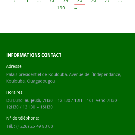
←
1
…
73
74
75
76
77
…
190
→
INFORMATIONS CONTACT
Adresse:
Palais présidentiel de Koulouba. Avenue de l´Indépendance,
Koulouba, Ouagadougou
Horaires:
Du Lundi au jeudi, 7H30 – 12H30 / 13H – 16H Vend 7H30 –
12H30 / 13H30 – 16H30
N° de téléphone:
Tél. : (+226) 25 49 83 00