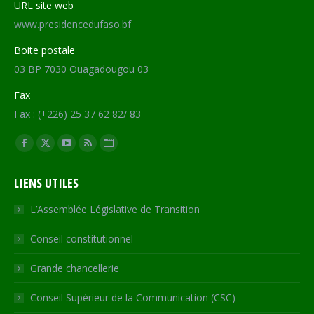
URL site web
www.presidencedufaso.bf
Boite postale
03 BP 7030 Ouagadougou 03
Fax
Fax : (+226) 25 37 62 82/ 83
Trouvez nous sur :
Facebook
X
YouTube
RSS
Site
page
page
page
page
Web
LIENS UTILES
opens
opens
opens
opens
page
in
in
in
in
opens
L’Assemblée Législative de Transition
new
new
new
new
in
Conseil constitutionnel
window
window
window
window
new
window
Grande chancellerie
Conseil Supérieur de la Communication (CSC)