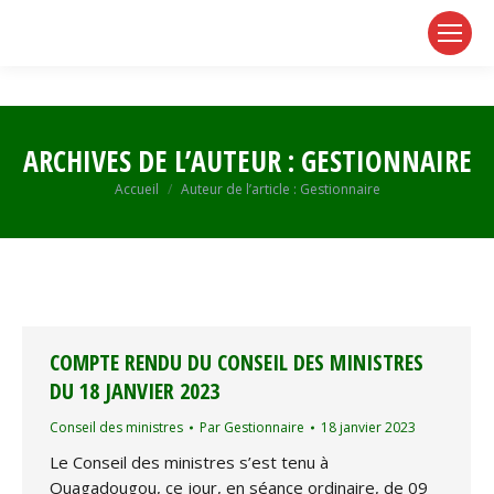
page
page
page
opens
opens
opens
in
in
in
new
new
new
window
window
window
ARCHIVES DE L’AUTEUR :
GESTIONNAIRE
Vous êtes ici :
Accueil
Auteur de l’article : Gestionnaire
COMPTE RENDU DU CONSEIL DES MINISTRES
DU 18 JANVIER 2023
Conseil des ministres
Par
Gestionnaire
18 janvier 2023
Le Conseil des ministres s’est tenu à
Ouagadougou, ce jour, en séance ordinaire, de 09