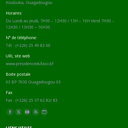
Koulouba, Ouagadougou
Horaires:
Du Lundi au jeudi, 7H30 – 12H30 / 13H – 16H Vend 7H30 –
12H30 / 13H30 – 16H30
N° de téléphone:
Tél. : (+226) 25 49 83 00
URL site web
www.presidencedufaso.bf
Boite postale
03 BP 7030 Ouagadougou 03
Fax
Fax : (+226) 25 37 62 82/ 83
Trouvez nous sur :
Facebook
X
YouTube
RSS
Site
page
page
page
page
Web