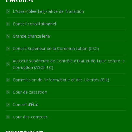
LIENS UTILES
opens
opens
opens
opens
page
in
in
in
in
opens
L’Assemblée Législative de Transition
new
new
new
new
in
Conseil constitutionnel
window
window
window
window
new
window
Grande chancellerie
Conseil Supérieur de la Communication (CSC)
Autorité supérieure de Contrôle d’Etat et de Lutte contre la
Corruption (ASCE-LC)
Commission de l’Informatique et des Libertés (CIL)
Cour de cassation
Conseil d’État
Cour des comptes