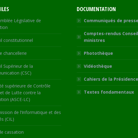
ILES
DOCUMENTATION
mblée Législative de
Communiqués de press
tion
Comptes-rendus Conseil
l constitutionnel
ministres
 chancellerie
Photothèque
l Supérieur de la
Vidéothèque
nication (CSC)
Cahiers de la Présidenc
té supérieure de Contrôle
Textes fondamentaux
 et de Lutte contre la
ption (ASCE-LC)
ssion de l’Informatique et des
és (CIL)
de cassation