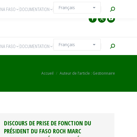
Recherche
INA FASO
DOCUMENTATION
Recherche
INA FASO
DOCUMENTATION
Vous êtes ici :
Accueil
Auteur de l’article : Gestionnaire
DISCOURS DE PRISE DE FONCTION DU
PRÉSIDENT DU FASO ROCH MARC