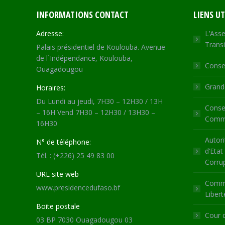
INFORMATIONS CONTACT
LIENS UT
Adresse:
L’Asse
Transi
Palais présidentiel de Koulouba. Avenue
de l´Indépendance, Koulouba,
Consei
Ouagadougou
Grande
Horaires:
Du Lundi au jeudi, 7H30 – 12H30 / 13H
Consei
– 16H Vend 7H30 – 12H30 / 13H30 –
Commu
16H30
Autori
N° de téléphone:
d’Etat
Tél. : (+226) 25 49 83 00
Corru
URL site web
Commi
www.presidencedufaso.bf
Libert
Boite postale
Cour 
03 BP 7030 Ouagadougou 03