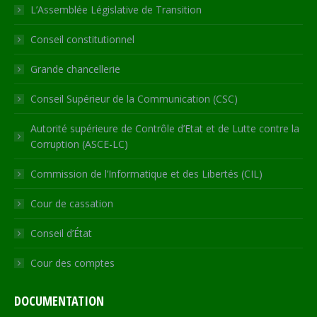
in
in
in
in
opens
L’Assemblée Législative de Transition
new
new
new
new
in
Conseil constitutionnel
window
window
window
window
new
window
Grande chancellerie
Conseil Supérieur de la Communication (CSC)
Autorité supérieure de Contrôle d’Etat et de Lutte contre la
Corruption (ASCE-LC)
Commission de l’Informatique et des Libertés (CIL)
Cour de cassation
Conseil d’État
Cour des comptes
DOCUMENTATION