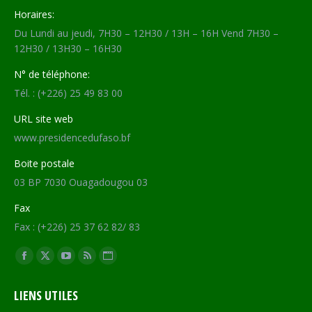
Horaires:
Du Lundi au jeudi, 7H30 – 12H30 / 13H – 16H Vend 7H30 –
12H30 / 13H30 – 16H30
N° de téléphone:
Tél. : (+226) 25 49 83 00
URL site web
www.presidencedufaso.bf
Boite postale
03 BP 7030 Ouagadougou 03
Fax
Fax : (+226) 25 37 62 82/ 83
Trouvez nous sur :
Facebook
X
YouTube
RSS
Site
page
page
page
page
Web
LIENS UTILES
opens
opens
opens
opens
page