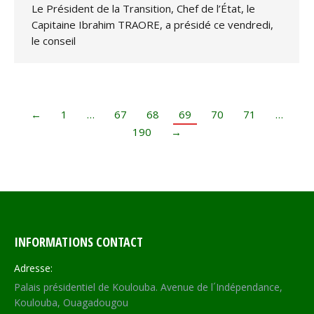
Le Président de la Transition, Chef de l’État, le
Capitaine Ibrahim TRAORE, a présidé ce vendredi,
le conseil
←
1
…
67
68
69
70
71
…
190
→
INFORMATIONS CONTACT
Adresse:
Palais présidentiel de Koulouba. Avenue de l´Indépendance,
Koulouba, Ouagadougou