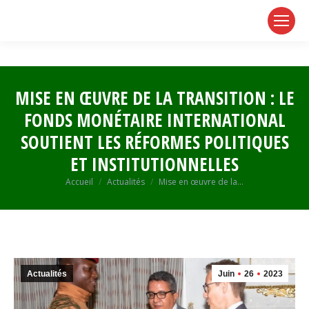
page
page
page
opens
opens
opens
in
in
in
new
new
new
window
window
window
MISE EN ŒUVRE DE LA TRANSITION : LE
FONDS MONÉTAIRE INTERNATIONAL
SOUTIENT LES RÉFORMES POLITIQUES
ET INSTITUTIONNELLES
Vous êtes ici :
Accueil
Actualités
Mise en œuvre de la…
Actualités
Juin
26
2023