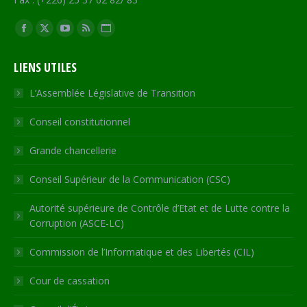
Trouvez nous sur :
Facebook
X
YouTube
RSS
Site
page
page
page
page
Web
LIENS UTILES
opens
opens
opens
opens
page
in
in
in
in
opens
L’Assemblée Législative de Transition
new
new
new
new
in
Conseil constitutionnel
window
window
window
window
new
window
Grande chancellerie
Conseil Supérieur de la Communication (CSC)
Autorité supérieure de Contrôle d’Etat et de Lutte contre la
Corruption (ASCE-LC)
Commission de l’Informatique et des Libertés (CIL)
Cour de cassation