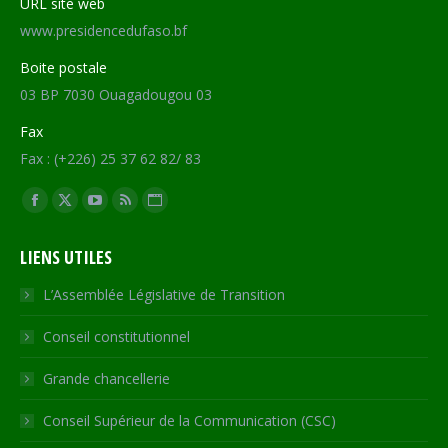
URL site web
www.presidencedufaso.bf
Boite postale
03 BP 7030 Ouagadougou 03
Fax
Fax : (+226) 25 37 62 82/ 83
Trouvez nous sur :
Facebook
X
YouTube
RSS
Site
page
page
page
page
Web
LIENS UTILES
opens
opens
opens
opens
page
in
in
in
in
opens
L’Assemblée Législative de Transition
new
new
new
new
in
Conseil constitutionnel
window
window
window
window
new
window
Grande chancellerie
Conseil Supérieur de la Communication (CSC)