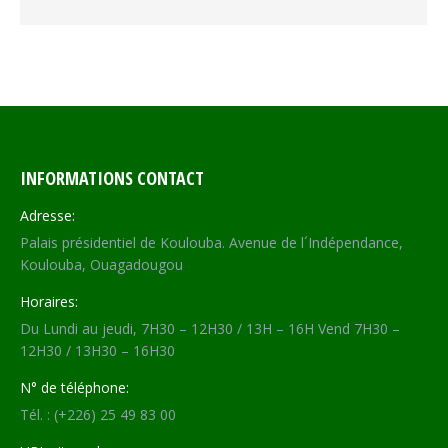
INFORMATIONS CONTACT
Adresse:
Palais présidentiel de Koulouba. Avenue de l´Indépendance,
Koulouba, Ouagadougou
Horaires:
Du Lundi au jeudi, 7H30 – 12H30 / 13H – 16H Vend 7H30 –
12H30 / 13H30 – 16H30
N° de téléphone:
Tél. : (+226) 25 49 83 00