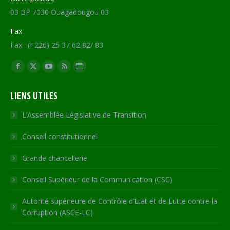
03 BP 7030 Ouagadougou 03
Fax
Fax : (+226) 25 37 62 82/ 83
Trouvez nous sur :
Facebook
X
YouTube
RSS
Site
page
page
page
page
Web
LIENS UTILES
opens
opens
opens
opens
page
in
in
in
in
opens
L’Assemblée Législative de Transition
new
new
new
new
in
Conseil constitutionnel
window
window
window
window
new
window
Grande chancellerie
Conseil Supérieur de la Communication (CSC)
Autorité supérieure de Contrôle d’Etat et de Lutte contre la
Corruption (ASCE-LC)