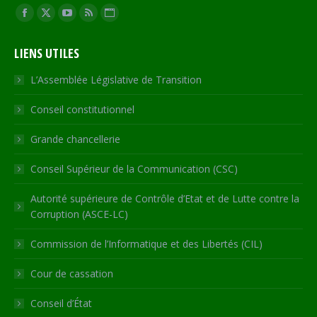
Trouvez nous sur :
Facebook
X
YouTube
RSS
Site
page
page
page
page
Web
LIENS UTILES
opens
opens
opens
opens
page
in
in
in
in
opens
L’Assemblée Législative de Transition
new
new
new
new
in
Conseil constitutionnel
window
window
window
window
new
window
Grande chancellerie
Conseil Supérieur de la Communication (CSC)
Autorité supérieure de Contrôle d’Etat et de Lutte contre la
Corruption (ASCE-LC)
Commission de l’Informatique et des Libertés (CIL)
Cour de cassation
Conseil d’État