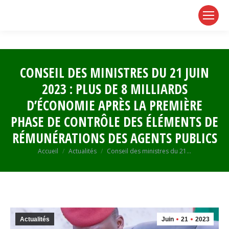
page
page
page
opens
opens
opens
in
in
in
new
new
new
window
window
window
CONSEIL DES MINISTRES DU 21 JUIN
2023 : PLUS DE 8 MILLIARDS
D’ÉCONOMIE APRÈS LA PREMIÈRE
PHASE DE CONTRÔLE DES ÉLÉMENTS DE
RÉMUNÉRATIONS DES AGENTS PUBLICS
Vous êtes ici :
Accueil
Actualités
Conseil des ministres du 21…
Actualités
Juin
21
2023