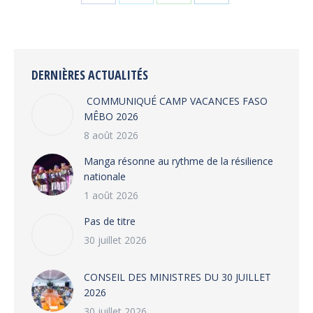
Share
Share
Share
Share
on
on
on
on
Facebook
X
WhatsApp
LinkedIn
DERNIÈRES ACTUALITÉS
COMMUNIQUÉ CAMP VACANCES FASO
MÊBO 2026
8 août 2026
Manga résonne au rythme de la résilience
nationale
1 août 2026
Pas de titre
30 juillet 2026
CONSEIL DES MINISTRES DU 30 JUILLET
2026
30 juillet 2026