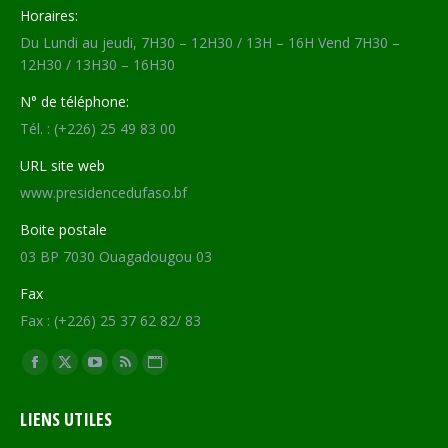
Horaires:
Du Lundi au jeudi, 7H30 – 12H30 / 13H – 16H Vend 7H30 –
12H30 / 13H30 – 16H30
N° de téléphone:
Tél. : (+226) 25 49 83 00
URL site web
www.presidencedufaso.bf
Boite postale
03 BP 7030 Ouagadougou 03
Fax
Fax : (+226) 25 37 62 82/ 83
Trouvez nous sur :
Facebook
X
YouTube
RSS
Site
page
page
page
page
Web
LIENS UTILES
opens
opens
opens
opens
page