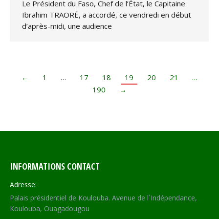
Le Président du Faso, Chef de l’État, le Capitaine
Ibrahim TRAORÉ, a accordé, ce vendredi en début
d’après-midi, une audience
←
1
…
17
18
19
20
21
…
190
→
INFORMATIONS CONTACT
Adresse:
Palais présidentiel de Koulouba. Avenue de l´Indépendance,
Koulouba, Ouagadougou