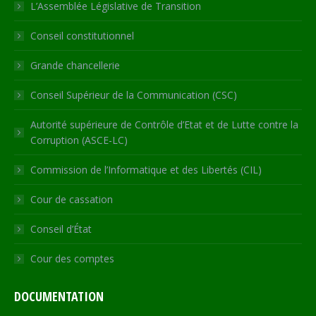
in
in
in
in
opens
L’Assemblée Législative de Transition
new
new
new
new
in
Conseil constitutionnel
window
window
window
window
new
window
Grande chancellerie
Conseil Supérieur de la Communication (CSC)
Autorité supérieure de Contrôle d’Etat et de Lutte contre la
Corruption (ASCE-LC)
Commission de l’Informatique et des Libertés (CIL)
Cour de cassation
Conseil d’État
Cour des comptes
DOCUMENTATION