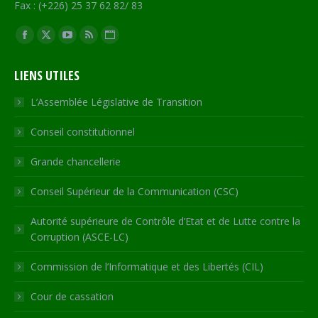
Fax : (+226) 25 37 62 82/ 83
Trouvez nous sur :
Facebook
X
YouTube
RSS
Site
page
page
page
page
Web
LIENS UTILES
opens
opens
opens
opens
page
in
in
in
in
opens
L’Assemblée Législative de Transition
new
new
new
new
in
Conseil constitutionnel
window
window
window
window
new
window
Grande chancellerie
Conseil Supérieur de la Communication (CSC)
Autorité supérieure de Contrôle d’Etat et de Lutte contre la
Corruption (ASCE-LC)
Commission de l’Informatique et des Libertés (CIL)
Cour de cassation