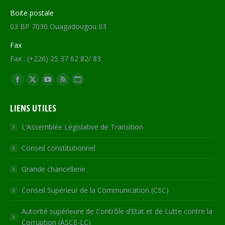
Boite postale
03 BP 7030 Ouagadougou 03
Fax
Fax : (+226) 25 37 62 82/ 83
Trouvez nous sur :
Facebook
X
YouTube
RSS
Site
page
page
page
page
Web
LIENS UTILES
opens
opens
opens
opens
page
in
in
in
in
opens
L’Assemblée Législative de Transition
new
new
new
new
in
Conseil constitutionnel
window
window
window
window
new
window
Grande chancellerie
Conseil Supérieur de la Communication (CSC)
Autorité supérieure de Contrôle d’Etat et de Lutte contre la
Corruption (ASCE-LC)