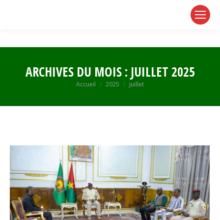
page
page
page
opens
opens
opens
in
in
in
new
new
new
window
window
window
ARCHIVES DU MOIS :
JUILLET 2025
Vous êtes ici :
Accueil
2025
juillet