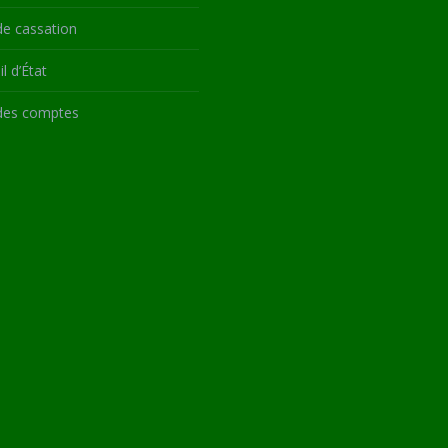
de cassation
l d’État
des comptes