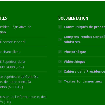
ILES
DOCUMENTATION
mblée Législative de
Communiqués de press
tion
Comptes-rendus Conseil
l constitutionnel
ministres
 chancellerie
Photothèque
l Supérieur de la
Vidéothèque
nication (CSC)
Cahiers de la Présidenc
té supérieure de Contrôle
Textes fondamentaux
 et de Lutte contre la
ption (ASCE-LC)
ssion de l’Informatique et des
és (CIL)