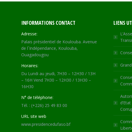
INFORMATIONS CONTACT
LIENS UT
Adresse:
L’Asse
Transi
Palais présidentiel de Koulouba. Avenue
de l´Indépendance, Koulouba,
Consei
Ouagadougou
Grande
Horaires:
Du Lundi au jeudi, 7H30 – 12H30 / 13H
Consei
– 16H Vend 7H30 – 12H30 / 13H30 –
Commu
16H30
Autori
N° de téléphone:
d’Etat
Tél. : (+226) 25 49 83 00
Corru
URL site web
Commi
www.presidencedufaso.bf
Libert