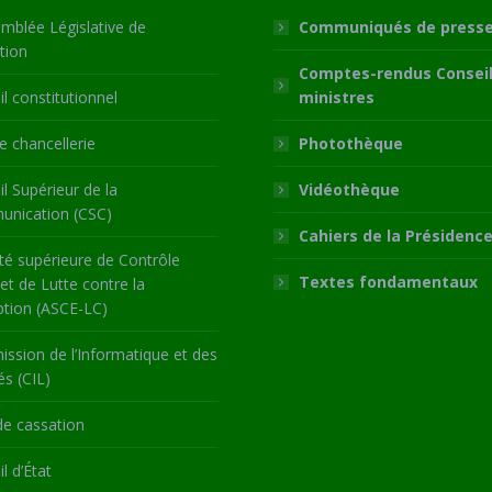
mblée Législative de
Communiqués de press
tion
Comptes-rendus Conseil
l constitutionnel
ministres
 chancellerie
Photothèque
l Supérieur de la
Vidéothèque
nication (CSC)
Cahiers de la Présidenc
té supérieure de Contrôle
Textes fondamentaux
 et de Lutte contre la
ption (ASCE-LC)
ssion de l’Informatique et des
és (CIL)
de cassation
l d’État