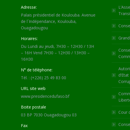
Adresse:
L’Asse
Transi
Palais présidentiel de Koulouba. Avenue
de l´Indépendance, Koulouba,
Consei
Ouagadougou
Grande
Horaires:
Du Lundi au jeudi, 7H30 – 12H30 / 13H
Consei
– 16H Vend 7H30 – 12H30 / 13H30 –
Commu
16H30
Autori
N° de téléphone:
d’Etat
Tél. : (+226) 25 49 83 00
Corru
URL site web
Commi
www.presidencedufaso.bf
Libert
Boite postale
Cour 
03 BP 7030 Ouagadougou 03
Consei
Fax