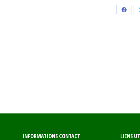
Share
on
Faceb
INFORMATIONS CONTACT
LIENS UT