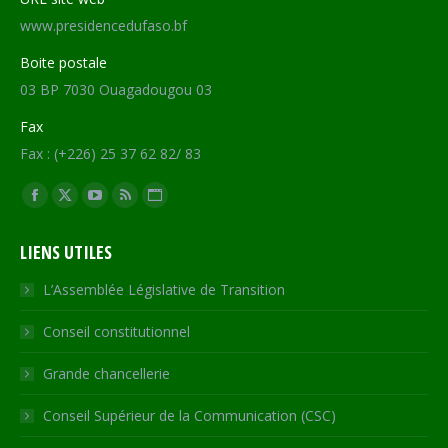
www.presidencedufaso.bf
Boite postale
03 BP 7030 Ouagadougou 03
Fax
Fax : (+226) 25 37 62 82/ 83
Trouvez nous sur :
Facebook
X
YouTube
RSS
Site
page
page
page
page
Web
LIENS UTILES
opens
opens
opens
opens
page
in
in
in
in
opens
L’Assemblée Législative de Transition
new
new
new
new
in
Conseil constitutionnel
window
window
window
window
new
window
Grande chancellerie
Conseil Supérieur de la Communication (CSC)