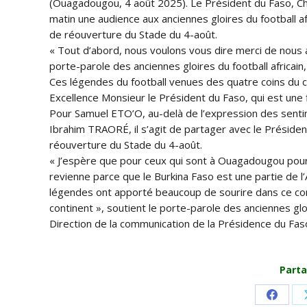
(Ouagadougou, 4 août 2025). Le Président du Faso, Che
matin une audience aux anciennes gloires du football 
de réouverture du Stade du 4-août.
« Tout d’abord, nous voulons vous dire merci de nous av
porte-parole des anciennes gloires du football africain
Ces légendes du football venues des quatre coins du c
Excellence Monsieur le Président du Faso, qui est une 
Pour Samuel ETO’O, au-delà de l’expression des sentim
Ibrahim TRAORÉ, il s’agit de partager avec le Préside
réouverture du Stade du 4-août.
« J’espère que pour ceux qui sont à Ouagadougou pour la
revienne parce que le Burkina Faso est une partie de 
légendes ont apporté beaucoup de sourire dans ce con
continent », soutient le porte-parole des anciennes gloi
Direction de la communication de la Présidence du Fas
Parta
Share