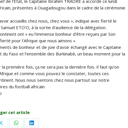
f de l’État, le Capitaine Ibrahim TRAORÉ a accordé ce lundi
africain, présentes à Ouagadougou dans le cadre de la cérémonie
oir accueillis chez nous, chez vous », indique avec fierté le
, Samuel ETO’O, à la sortie d’audience de la délégation.
ontinent ont « eu l’immense bonheur d’être reçues par Son
fierté pour l’Afrique que nous aimons ».
ents de bonheur et de joie d’avoir échangé avec le Capitaine
nt du Faso et l’ensemble des Burkinabè, un beau moment pour la
 première fois, ça ne sera pas la dernière fois. Il faut qu’on
l’Afrique et comme vous pouvez le constater, toutes ces
tinent. Nous nous sentons chez nous partout sur notre
res du football africain.
o
ger cet article
Share
Share
Share