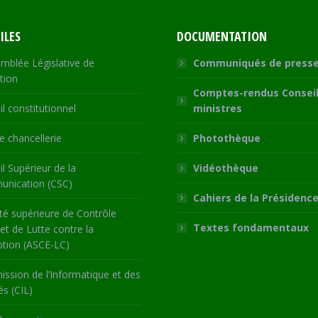
ILES
DOCUMENTATION
mblée Législative de
Communiqués de press
tion
Comptes-rendus Conseil
l constitutionnel
ministres
 chancellerie
Photothèque
l Supérieur de la
Vidéothèque
nication (CSC)
Cahiers de la Présidenc
té supérieure de Contrôle
Textes fondamentaux
 et de Lutte contre la
ption (ASCE-LC)
ssion de l’Informatique et des
és (CIL)