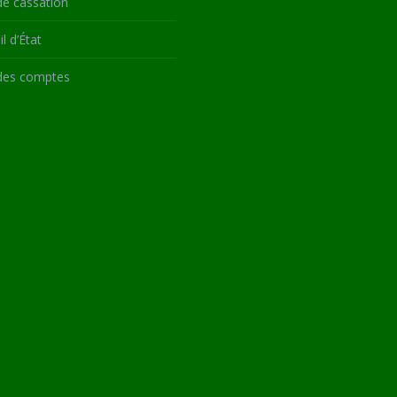
de cassation
l d’État
des comptes