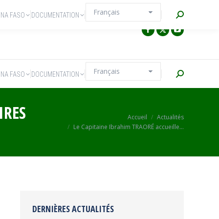
Recherche
INA FASO
DOCUMENTATION
Recherche
INA FASO
DOCUMENTATION
IRES
Vous êtes ici :
Accueil
Actualités
Le Capitaine Ibrahim TRAORÉ accueille…
DERNIÈRES ACTUALITÉS