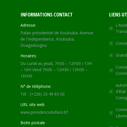
INFORMATIONS CONTACT
LIENS UT
Adresse:
L’Asse
Transi
Palais présidentiel de Koulouba. Avenue
de l´Indépendance, Koulouba,
Consei
Ouagadougou
Grande
Horaires:
Du Lundi au jeudi, 7H30 – 12H30 / 13H
Consei
– 16H Vend 7H30 – 12H30 / 13H30 –
Commu
16H30
Autori
N° de téléphone:
d’Etat
Tél. : (+226) 25 49 83 00
Corru
URL site web
Commi
www.presidencedufaso.bf
Libert
Boite postale