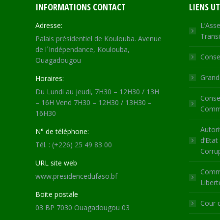
INFORMATIONS CONTACT
LIENS UT
Adresse:
L’Asse
Transi
Palais présidentiel de Koulouba. Avenue
de l´Indépendance, Koulouba,
Consei
Ouagadougou
Grande
Horaires:
Du Lundi au jeudi, 7H30 – 12H30 / 13H
Consei
– 16H Vend 7H30 – 12H30 / 13H30 –
Commu
16H30
Autori
N° de téléphone:
d’Etat
Tél. : (+226) 25 49 83 00
Corru
URL site web
Commi
www.presidencedufaso.bf
Libert
Boite postale
Cour 
03 BP 7030 Ouagadougou 03