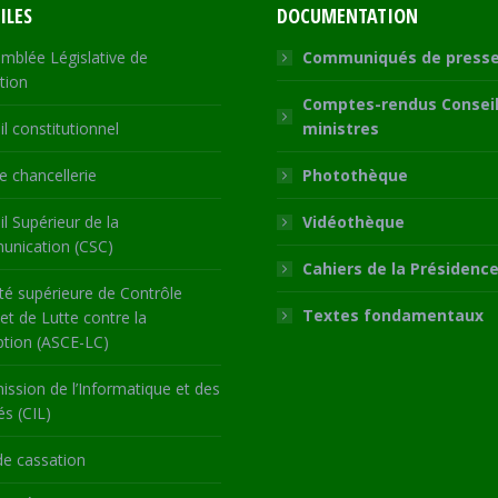
ILES
DOCUMENTATION
mblée Législative de
Communiqués de press
tion
Comptes-rendus Conseil
l constitutionnel
ministres
 chancellerie
Photothèque
l Supérieur de la
Vidéothèque
nication (CSC)
Cahiers de la Présidenc
té supérieure de Contrôle
Textes fondamentaux
 et de Lutte contre la
ption (ASCE-LC)
ssion de l’Informatique et des
és (CIL)
de cassation