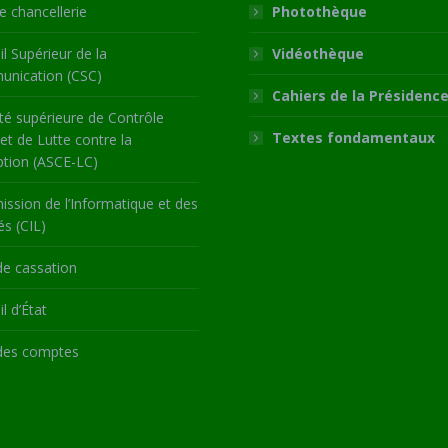
 chancellerie
Photothèque
l Supérieur de la
Vidéothèque
nication (CSC)
Cahiers de la Présidenc
té supérieure de Contrôle
Textes fondamentaux
 et de Lutte contre la
ption (ASCE-LC)
ssion de l’Informatique et des
és (CIL)
de cassation
l d’État
des comptes