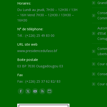
Grande
Horaires:
Du Lundi au jeudi, 7H30 – 12H30 / 13H
Consei
– 16H Vend 7H30 – 12H30 / 13H30 –
Commu
16H30
Autori
N° de téléphone:
d’Etat
Tél. : (+226) 25 49 83 00
Corru
URL site web
Commi
www.presidencedufaso.bf
Libert
Boite postale
Cour 
03 BP 7030 Ouagadougou 03
Consei
Fax
Fax : (+226) 25 37 62 82/ 83
Cour 
Trouvez nous sur :
Facebook
X
YouTube
RSS
Site
page
page
page
page
Web
opens
opens
opens
opens
page