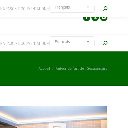
Recherche
INA FASO
DOCUMENTATION
Recherche
INA FASO
DOCUMENTATION
Vous êtes ici :
Accueil
Auteur de l’article : Gestionnaire