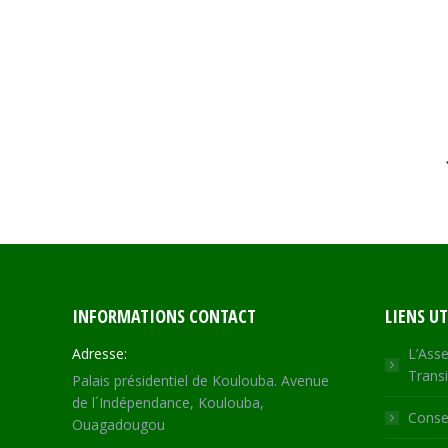
INFORMATIONS CONTACT
LIENS UT
Adresse:
L’Asse
Transi
Palais présidentiel de Koulouba. Avenue
de l´Indépendance, Koulouba,
Consei
Ouagadougou