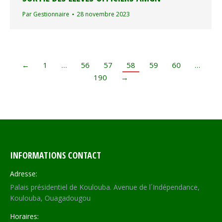
Par
Gestionnaire
28 novembre 2023
←
1
…
56
57
58
59
60
…
190
→
INFORMATIONS CONTACT
Adresse:
Palais présidentiel de Koulouba. Avenue de l´Indépendance,
Koulouba, Ouagadougou
Horaires: