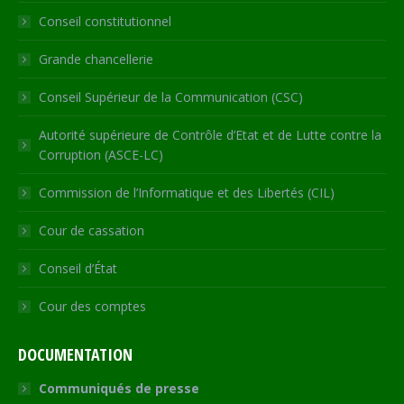
new
new
new
new
in
Conseil constitutionnel
window
window
window
window
new
window
Grande chancellerie
Conseil Supérieur de la Communication (CSC)
Autorité supérieure de Contrôle d’Etat et de Lutte contre la
Corruption (ASCE-LC)
Commission de l’Informatique et des Libertés (CIL)
Cour de cassation
Conseil d’État
Cour des comptes
DOCUMENTATION
Communiqués de presse