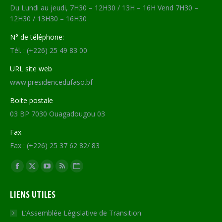
Du Lundi au jeudi, 7H30 – 12H30 / 13H – 16H Vend 7H30 –
12H30 / 13H30 – 16H30
N° de téléphone:
Tél. : (+226) 25 49 83 00
URL site web
www.presidencedufaso.bf
Boite postale
03 BP 7030 Ouagadougou 03
Fax
Fax : (+226) 25 37 62 82/ 83
Trouvez nous sur :
Facebook
X
YouTube
RSS
Site
page
page
page
page
Web
LIENS UTILES
opens
opens
opens
opens
page
in
in
in
in
opens
L’Assemblée Législative de Transition