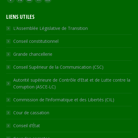
Facebook
X
YouTube
RSS
Site
page
page
page
page
Web
LIENS UTILES
opens
opens
opens
opens
page
in
in
in
in
opens
L’Assemblée Législative de Transition
new
new
new
new
in
Conseil constitutionnel
window
window
window
window
new
window
Grande chancellerie
Conseil Supérieur de la Communication (CSC)
Autorité supérieure de Contrôle d’Etat et de Lutte contre la
Corruption (ASCE-LC)
Commission de l’Informatique et des Libertés (CIL)
Cour de cassation
Conseil d’État