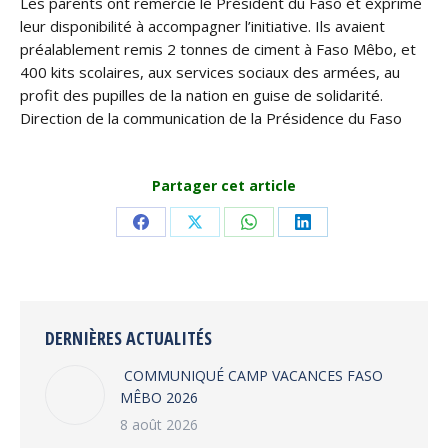
Les parents ont remercié le Président du Faso et exprimé
leur disponibilité à accompagner l’initiative. Ils avaient
préalablement remis 2 tonnes de ciment à Faso Mêbo, et
400 kits scolaires, aux services sociaux des armées, au
profit des pupilles de la nation en guise de solidarité.
Direction de la communication de la Présidence du Faso
Partager cet article
Share
Share
Share
Share
on
on
on
on
Facebook
X
WhatsApp
LinkedIn
DERNIÈRES ACTUALITÉS
COMMUNIQUÉ CAMP VACANCES FASO
MÊBO 2026
8 août 2026