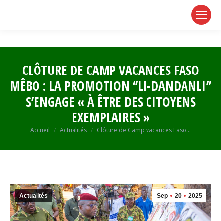
page
page
page
opens
opens
opens
in
in
in
new
new
new
window
window
window
CLÔTURE DE CAMP VACANCES FASO
MÊBO : LA PROMOTION ‘’LI-DANDANLI’’
S’ENGAGE « À ÊTRE DES CITOYENS
EXEMPLAIRES »
Vous êtes ici :
Accueil
Actualités
Clôture de Camp vacances Faso…
Actualités
Sep
20
2025