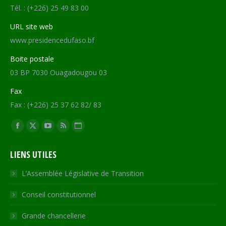
Tél. : (+226) 25 49 83 00
URL site web
www.presidencedufaso.bf
Boite postale
03 BP 7030 Ouagadougou 03
Fax
Fax : (+226) 25 37 62 82/ 83
Trouvez nous sur :
Facebook
X
YouTube
RSS
Site
page
page
page
page
Web
LIENS UTILES
opens
opens
opens
opens
page
in
in
in
in
opens
L’Assemblée Législative de Transition
new
new
new
new
in
Conseil constitutionnel
window
window
window
window
new
window
Grande chancellerie