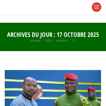
page
page
page
opens
opens
opens
in
in
in
new
new
new
window
window
window
ARCHIVES DU JOUR :
17 OCTOBRE 2025
Vous êtes ici :
Accueil
2025
octobre
17