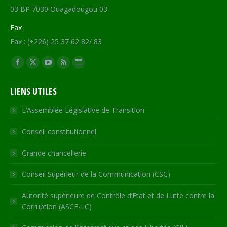
03 BP 7030 Ouagadougou 03
Fax
Fax : (+226) 25 37 62 82/ 83
Trouvez nous sur :
Facebook
X
YouTube
RSS
Site
page
page
page
page
Web
LIENS UTILES
opens
opens
opens
opens
page
in
in
in
in
opens
L’Assemblée Législative de Transition
new
new
new
new
in
Conseil constitutionnel
window
window
window
window
new
window
Grande chancellerie
Conseil Supérieur de la Communication (CSC)
Autorité supérieure de Contrôle d’Etat et de Lutte contre la
Corruption (ASCE-LC)