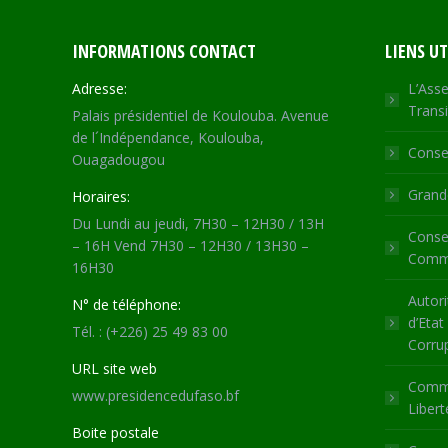
INFORMATIONS CONTACT
LIENS UT
Adresse:
L’Asse
Transi
Palais présidentiel de Koulouba. Avenue
de l´Indépendance, Koulouba,
Consei
Ouagadougou
Grande
Horaires:
Du Lundi au jeudi, 7H30 – 12H30 / 13H
Consei
– 16H Vend 7H30 – 12H30 / 13H30 –
Commu
16H30
Autori
N° de téléphone:
d’Etat
Tél. : (+226) 25 49 83 00
Corru
URL site web
Commi
www.presidencedufaso.bf
Libert
Boite postale