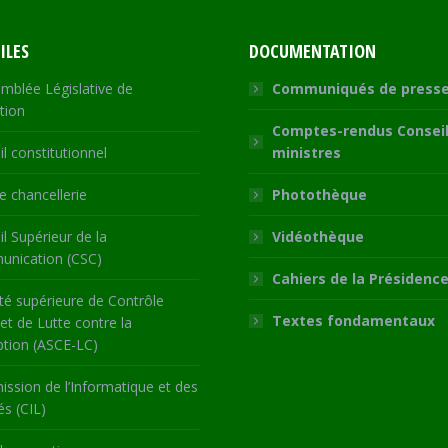
ILES
DOCUMENTATION
mblée Législative de
Communiqués de press
tion
Comptes-rendus Conseil
l constitutionnel
ministres
 chancellerie
Photothèque
l Supérieur de la
Vidéothèque
nication (CSC)
Cahiers de la Présidenc
té supérieure de Contrôle
Textes fondamentaux
 et de Lutte contre la
ption (ASCE-LC)
ssion de l’Informatique et des
és (CIL)