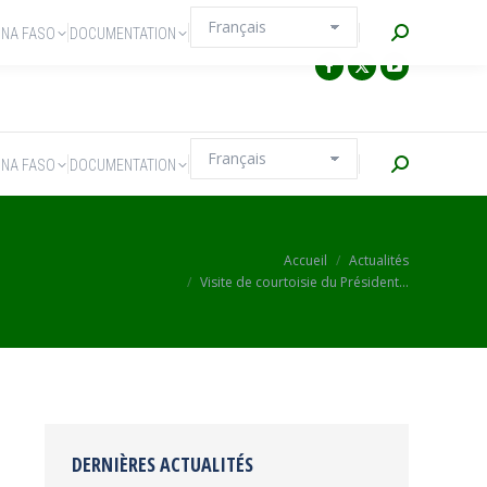
Recherche
INA FASO
DOCUMENTATION
Recherche
INA FASO
DOCUMENTATION
Vous êtes ici :
Accueil
Actualités
Visite de courtoisie du Président…
DERNIÈRES ACTUALITÉS