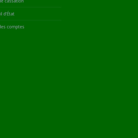
de cassation
l d’État
des comptes