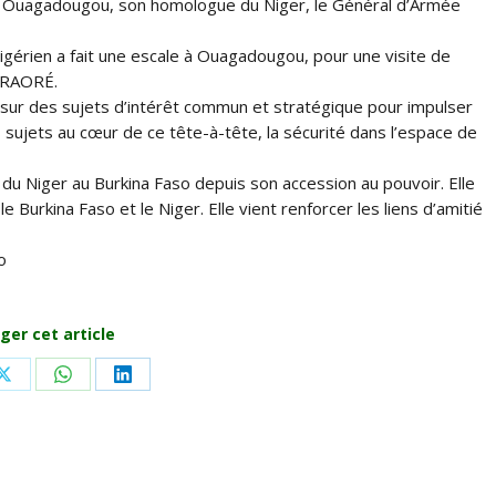
 de Ouagadougou, son homologue du Niger, le Général d’Armée
igérien a fait une escale à Ouagadougou, pour une visite de
 TRAORÉ.
 sur des sujets d’intérêt commun et stratégique pour impulser
sujets au cœur de ce tête-à-tête, la sécurité dans l’espace de
 du Niger au Burkina Faso depuis son accession au pouvoir. Elle
e Burkina Faso et le Niger. Elle vient renforcer les liens d’amitié
o
ger cet article
Share
Share
Share
on
on
on
ook
X
WhatsApp
LinkedIn