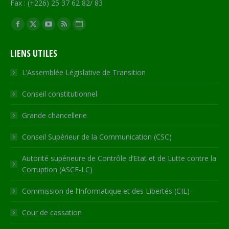
Fax : (+226) 25 37 62 82/ 83
Trouvez nous sur :
Facebook
X
YouTube
RSS
Site
page
page
page
page
Web
LIENS UTILES
opens
opens
opens
opens
page
in
in
in
in
opens
L’Assemblée Législative de Transition
new
new
new
new
in
Conseil constitutionnel
window
window
window
window
new
window
Grande chancellerie
Conseil Supérieur de la Communication (CSC)
Autorité supérieure de Contrôle d’Etat et de Lutte contre la
Corruption (ASCE-LC)
Commission de l’Informatique et des Libertés (CIL)
Cour de cassation