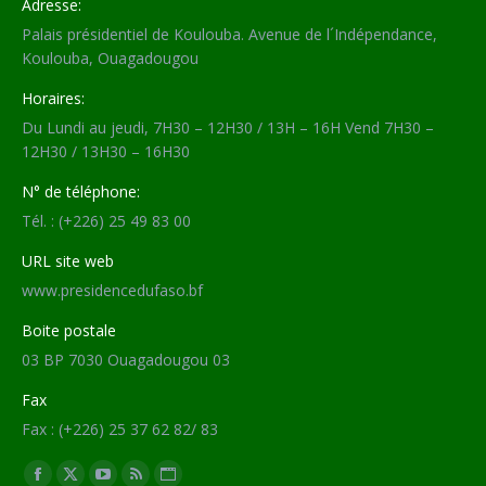
Adresse:
Palais présidentiel de Koulouba. Avenue de l´Indépendance,
Koulouba, Ouagadougou
Horaires:
Du Lundi au jeudi, 7H30 – 12H30 / 13H – 16H Vend 7H30 –
12H30 / 13H30 – 16H30
N° de téléphone:
Tél. : (+226) 25 49 83 00
URL site web
www.presidencedufaso.bf
Boite postale
03 BP 7030 Ouagadougou 03
Fax
Fax : (+226) 25 37 62 82/ 83
Trouvez nous sur :
Facebook
X
YouTube
RSS
Site