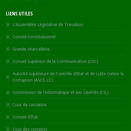
page
page
page
page
Web
LIENS UTILES
opens
opens
opens
opens
page
in
in
in
in
opens
L’Assemblée Législative de Transition
new
new
new
new
in
Conseil constitutionnel
window
window
window
window
new
window
Grande chancellerie
Conseil Supérieur de la Communication (CSC)
Autorité supérieure de Contrôle d’Etat et de Lutte contre la
Corruption (ASCE-LC)
Commission de l’Informatique et des Libertés (CIL)
Cour de cassation
Conseil d’État
Cour des comptes