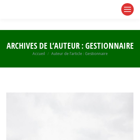
page
page
page
opens
opens
opens
in
in
in
new
new
new
window
window
window
ARCHIVES DE L’AUTEUR :
GESTIONNAIRE
Vous êtes ici :
Accueil
Auteur de l’article : Gestionnaire