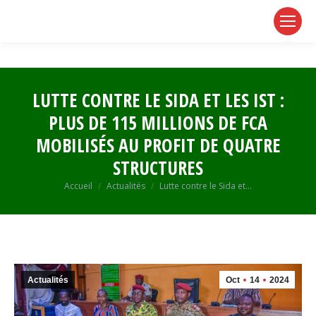
page
page
page
opens
opens
opens
in
in
in
new
new
new
window
window
window
LUTTE CONTRE LE SIDA ET LES IST :
PLUS DE 115 MILLIONS DE FCA
MOBILISÉS AU PROFIT DE QUATRE
STRUCTURES
Vous êtes ici :
Accueil
Actualités
Lutte contre le Sida et…
Actualités
Oct
14
2024