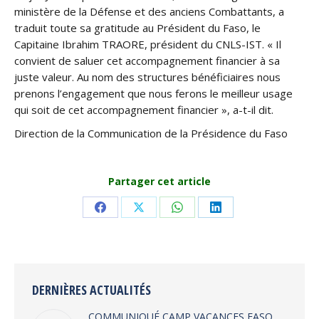
ministère de la Défense et des anciens Combattants, a
traduit toute sa gratitude au Président du Faso, le
Capitaine Ibrahim TRAORE, président du CNLS-IST. « Il
convient de saluer cet accompagnement financier à sa
juste valeur. Au nom des structures bénéficiaires nous
prenons l’engagement que nous ferons le meilleur usage
qui soit de cet accompagnement financier », a-t-il dit.
Direction de la Communication de la Présidence du Faso
Partager cet article
Share
Share
Share
Share
on
on
on
on
Facebook
X
WhatsApp
LinkedIn
DERNIÈRES ACTUALITÉS
COMMUNIQUÉ CAMP VACANCES FASO