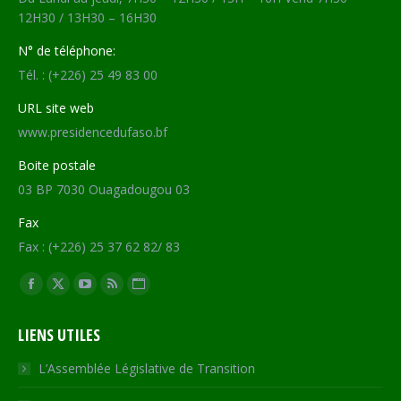
12H30 / 13H30 – 16H30
N° de téléphone:
Tél. : (+226) 25 49 83 00
URL site web
www.presidencedufaso.bf
Boite postale
03 BP 7030 Ouagadougou 03
Fax
Fax : (+226) 25 37 62 82/ 83
Trouvez nous sur :
Facebook
X
YouTube
RSS
Site
page
page
page
page
Web
LIENS UTILES
opens
opens
opens
opens
page
in
in
in
in
opens
L’Assemblée Législative de Transition
new
new
new
new
in