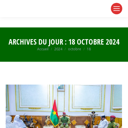
page
page
page
opens
opens
opens
in
in
in
new
new
new
window
window
window
ARCHIVES DU JOUR :
18 OCTOBRE 2024
Vous êtes ici :
Accueil
2024
octobre
18