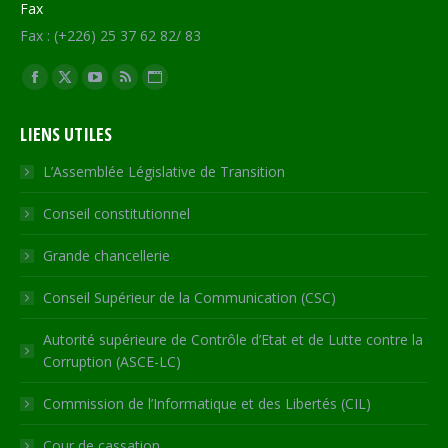
Fax
Fax : (+226) 25 37 62 82/ 83
Trouvez nous sur :
Facebook
X
YouTube
RSS
Site
page
page
page
page
Web
LIENS UTILES
opens
opens
opens
opens
page
in
in
in
in
opens
L’Assemblée Législative de Transition
new
new
new
new
in
Conseil constitutionnel
window
window
window
window
new
window
Grande chancellerie
Conseil Supérieur de la Communication (CSC)
Autorité supérieure de Contrôle d’Etat et de Lutte contre la
Corruption (ASCE-LC)
Commission de l’Informatique et des Libertés (CIL)
Cour de cassation