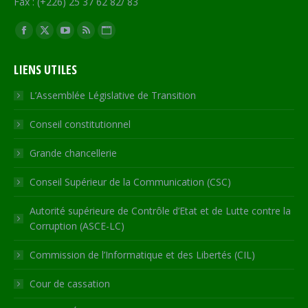
Fax : (+226) 25 37 62 82/ 83
Trouvez nous sur :
Facebook
X
YouTube
RSS
Site
page
page
page
page
Web
LIENS UTILES
opens
opens
opens
opens
page
in
in
in
in
opens
L’Assemblée Législative de Transition
new
new
new
new
in
Conseil constitutionnel
window
window
window
window
new
window
Grande chancellerie
Conseil Supérieur de la Communication (CSC)
Autorité supérieure de Contrôle d’Etat et de Lutte contre la
Corruption (ASCE-LC)
Commission de l’Informatique et des Libertés (CIL)
Cour de cassation