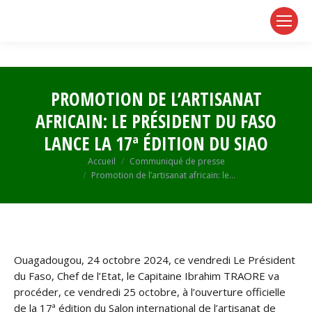
page
page
page
opens
opens
opens
in
in
in
new
new
new
window
window
window
PROMOTION DE L’ARTISANAT
AFRICAIN: LE PRÉSIDENT DU FASO
LANCE LA 17ª ÉDITION DU SIAO
Vous êtes ici :
Accueil
Communiqué de presse
Promotion de l’artisanat africain: le…
Ouagadougou, 24 octobre 2024, ce vendredi Le Président
du Faso, Chef de l’Etat, le Capitaine Ibrahim TRAORE va
procéder, ce vendredi 25 octobre, à l’ouverture officielle
de la 17ª édition du Salon international de l’artisanat de