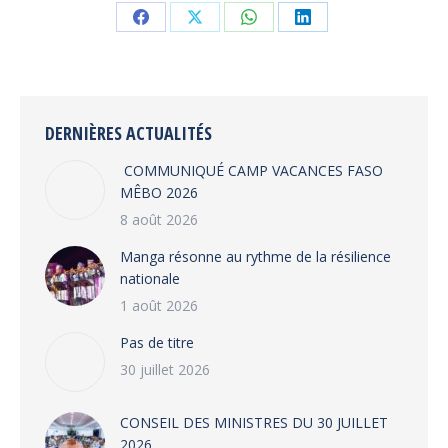
Share
Share
Share
Share
on
on
on
on
Facebook
X
WhatsApp
LinkedIn
DERNIÈRES ACTUALITÉS
COMMUNIQUÉ CAMP VACANCES FASO
MÊBO 2026
8 août 2026
Manga résonne au rythme de la résilience
nationale
1 août 2026
Pas de titre
30 juillet 2026
CONSEIL DES MINISTRES DU 30 JUILLET
2026