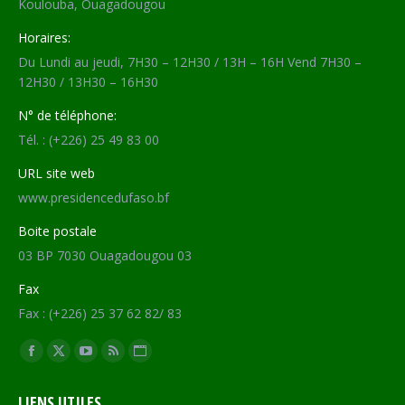
Koulouba, Ouagadougou
Horaires:
Du Lundi au jeudi, 7H30 – 12H30 / 13H – 16H Vend 7H30 –
12H30 / 13H30 – 16H30
N° de téléphone:
Tél. : (+226) 25 49 83 00
URL site web
www.presidencedufaso.bf
Boite postale
03 BP 7030 Ouagadougou 03
Fax
Fax : (+226) 25 37 62 82/ 83
Trouvez nous sur :
Facebook
X
YouTube
RSS
Site
page
page
page
page
Web
LIENS UTILES