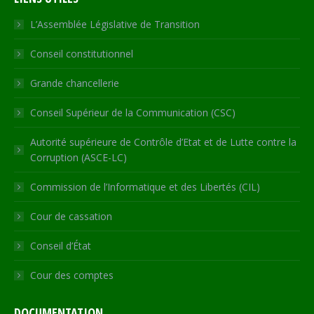
opens
opens
opens
opens
page
in
in
in
in
opens
L’Assemblée Législative de Transition
new
new
new
new
in
Conseil constitutionnel
window
window
window
window
new
window
Grande chancellerie
Conseil Supérieur de la Communication (CSC)
Autorité supérieure de Contrôle d’Etat et de Lutte contre la
Corruption (ASCE-LC)
Commission de l’Informatique et des Libertés (CIL)
Cour de cassation
Conseil d’État
Cour des comptes
DOCUMENTATION