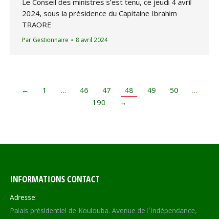
Le Conseil des ministres s’est tenu, ce jeudi 4 avril
2024, sous la présidence du Capitaine Ibrahim
TRAORE
Par
Gestionnaire
8 avril 2024
←
1
…
46
47
48
49
50
…
190
→
INFORMATIONS CONTACT
Adresse:
Palais présidentiel de Koulouba. Avenue de l´Indépendance,