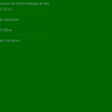
ssion de l’Informatique et des
és (CIL)
de cassation
l d’État
des comptes