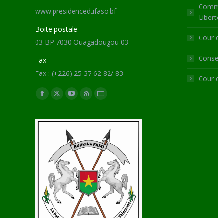
Commi
www.presidencedufaso.bf
Libert
Boite postale
Cour 
03 BP 7030 Ouagadougou 03
Consei
Fax
Fax : (+226) 25 37 62 82/ 83
Cour 
Trouvez nous sur :
Facebook
X
YouTube
RSS
Site
page
page
page
page
Web
opens
opens
opens
opens
page
in
in
in
in
opens
new
new
new
new
in
window
window
window
window
new
window