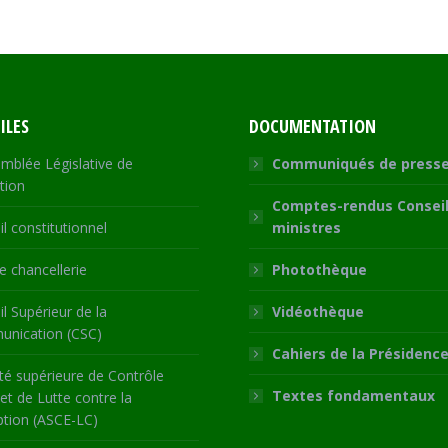
ILES
DOCUMENTATION
mblée Législative de
Communiqués de press
tion
Comptes-rendus Conseil
l constitutionnel
ministres
 chancellerie
Photothèque
l Supérieur de la
Vidéothèque
nication (CSC)
Cahiers de la Présidenc
té supérieure de Contrôle
Textes fondamentaux
 et de Lutte contre la
ption (ASCE-LC)