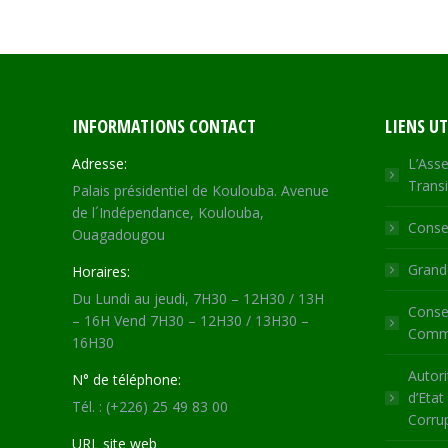
INFORMATIONS CONTACT
LIENS UT
Adresse:
L’Asse
Transi
Palais présidentiel de Koulouba. Avenue
de l´Indépendance, Koulouba,
Consei
Ouagadougou
Grande
Horaires:
Du Lundi au jeudi, 7H30 – 12H30 / 13H
Consei
– 16H Vend 7H30 – 12H30 / 13H30 –
Commu
16H30
Autori
N° de téléphone:
d’Etat
Tél. : (+226) 25 49 83 00
Corru
URL site web