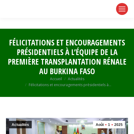
page
page
page
opens
opens
opens
in
in
in
new
new
new
window
window
window
FÉLICITATIONS ET ENCOURAGEMENTS
PRÉSIDENTIELS À L’ÉQUIPE DE LA
PREMIÈRE TRANSPLANTATION RÉNALE
AU BURKINA FASO
Vous êtes ici :
Accueil
Actualités
Félicitations et encouragements présidentiels à…
Actualités
Août
1
2025