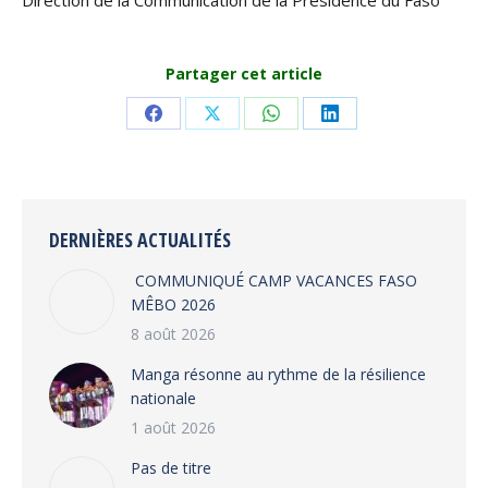
Direction de la Communication de la Présidence du Faso
Partager cet article
Share
Share
Share
Share
on
on
on
on
Facebook
X
WhatsApp
LinkedIn
DERNIÈRES ACTUALITÉS
COMMUNIQUÉ CAMP VACANCES FASO
MÊBO 2026
8 août 2026
Manga résonne au rythme de la résilience
nationale
1 août 2026
Pas de titre