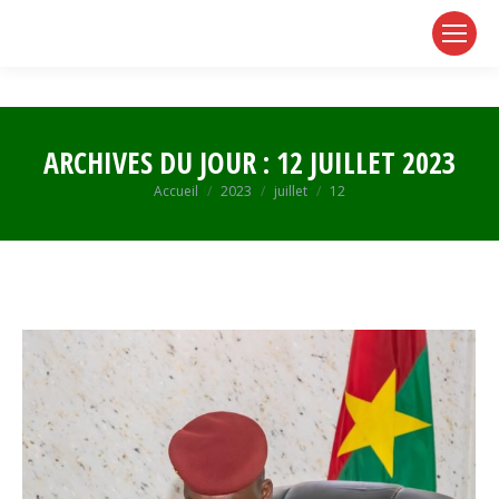
page
page
page
opens
opens
opens
in
in
in
new
new
new
window
window
window
ARCHIVES DU JOUR :
12 JUILLET 2023
Vous êtes ici :
Accueil
2023
juillet
12