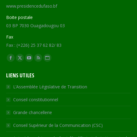
www.presidencedufaso.bf
Boite postale
03 BP 7030 Ouagadougou 03
Fax
Fax : (+226) 25 37 62 82/ 83
Trouvez nous sur :
Facebook
X
YouTube
RSS
Site
page
page
page
page
Web
LIENS UTILES
opens
opens
opens
opens
page
in
in
in
in
opens
L’Assemblée Législative de Transition
new
new
new
new
in
Conseil constitutionnel
window
window
window
window
new
window
Grande chancellerie
Conseil Supérieur de la Communication (CSC)