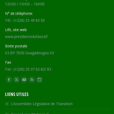
12H30 / 13H30 – 16H30
N° de téléphone:
Tél. : (+226) 25 49 83 00
URL site web
www.presidencedufaso.bf
Boite postale
03 BP 7030 Ouagadougou 03
Fax
Fax : (+226) 25 37 62 82/ 83
Trouvez nous sur :
Facebook
X
YouTube
RSS
Site
page
page
page
page
Web
LIENS UTILES
opens
opens
opens
opens
page
in
in
in
in
opens
L’Assemblée Législative de Transition
new
new
new
new
in