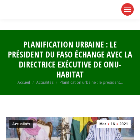
page
page
page
opens
opens
opens
in
in
in
new
new
new
window
window
window
PLANIFICATION URBAINE : LE
PRÉSIDENT DU FASO ÉCHANGE AVEC LA
DIRECTRICE EXÉCUTIVE DE ONU-
HABITAT
Vous êtes ici :
Accueil
Actualités
Planification urbaine : le président…
Actualités
Mar
16
2021