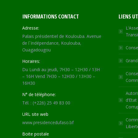
INFORMATIONS CONTACT
LIENS UT
Adresse:
L’Asse
Transi
Palais présidentiel de Koulouba. Avenue
de l´Indépendance, Koulouba,
Consei
Ouagadougou
Grande
Horaires:
Du Lundi au jeudi, 7H30 – 12H30 / 13H
Consei
– 16H Vend 7H30 – 12H30 / 13H30 –
Commu
16H30
Autori
N° de téléphone:
d’Etat
Tél. : (+226) 25 49 83 00
Corru
URL site web
Commi
www.presidencedufaso.bf
Libert
Boite postale