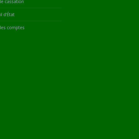
de cassation
l d’État
des comptes