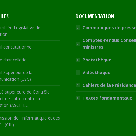
ILES
DOCUMENTATION
mblée Législative de
Communiqués de press
tion
Comptes-rendus Conseil
l constitutionnel
ministres
 chancellerie
Photothèque
l Supérieur de la
Vidéothèque
nication (CSC)
Cahiers de la Présidenc
té supérieure de Contrôle
Textes fondamentaux
 et de Lutte contre la
ption (ASCE-LC)
ssion de l’Informatique et des
és (CIL)