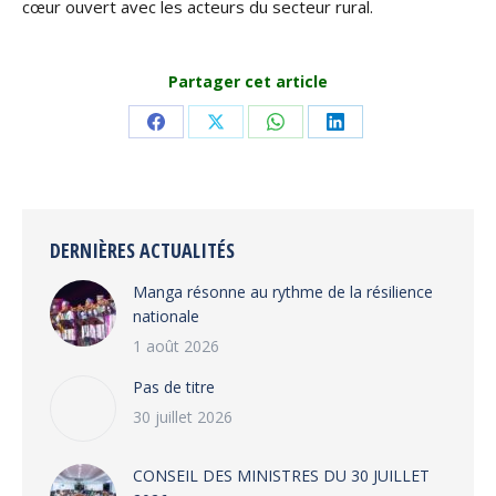
cœur ouvert avec les acteurs du secteur rural.
Partager cet article
Share
Share
Share
Share
on
on
on
on
Facebook
X
WhatsApp
LinkedIn
DERNIÈRES ACTUALITÉS
Manga résonne au rythme de la résilience
nationale
1 août 2026
Pas de titre
30 juillet 2026
CONSEIL DES MINISTRES DU 30 JUILLET