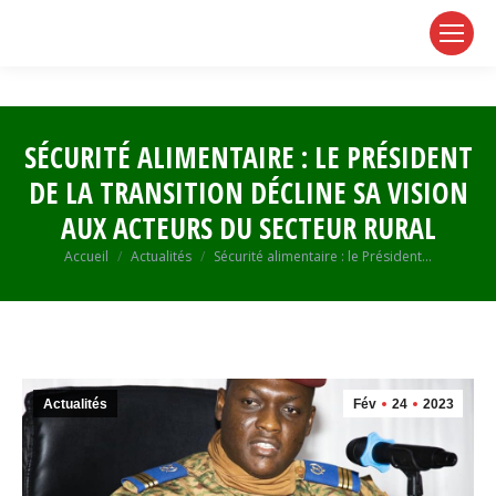
page
page
page
opens
opens
opens
in
in
in
new
new
new
window
window
window
SÉCURITÉ ALIMENTAIRE : LE PRÉSIDENT
DE LA TRANSITION DÉCLINE SA VISION
AUX ACTEURS DU SECTEUR RURAL
Vous êtes ici :
Accueil
Actualités
Sécurité alimentaire : le Président…
Actualités
Fév
24
2023