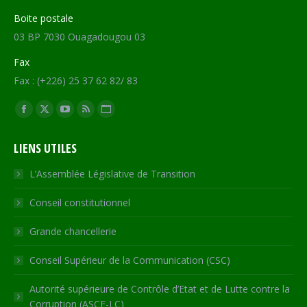
Boite postale
03 BP 7030 Ouagadougou 03
Fax
Fax : (+226) 25 37 62 82/ 83
Trouvez nous sur :
Facebook
X
YouTube
RSS
Site
page
page
page
page
Web
LIENS UTILES
opens
opens
opens
opens
page
in
in
in
in
opens
L’Assemblée Législative de Transition
new
new
new
new
in
Conseil constitutionnel
window
window
window
window
new
window
Grande chancellerie
Conseil Supérieur de la Communication (CSC)
Autorité supérieure de Contrôle d’Etat et de Lutte contre la
Corruption (ASCE-LC)