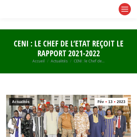
page
page
page
opens
opens
opens
in
in
in
new
new
new
window
window
window
CENI : LE CHEF DE L’ETAT REÇOIT LE
RAPPORT 2021-2022
Vous êtes ici :
Accueil
Actualités
CENI : le Chef de…
Actualités
Fév
13
2023