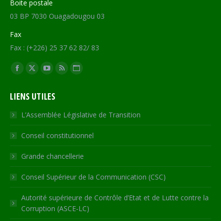
Boite postale
03 BP 7030 Ouagadougou 03
Fax
Fax : (+226) 25 37 62 82/ 83
Trouvez nous sur :
Facebook
X
YouTube
RSS
Site
page
page
page
page
Web
LIENS UTILES
opens
opens
opens
opens
page
in
in
in
in
opens
L’Assemblée Législative de Transition
new
new
new
new
in
Conseil constitutionnel
window
window
window
window
new
window
Grande chancellerie
Conseil Supérieur de la Communication (CSC)
Autorité supérieure de Contrôle d’Etat et de Lutte contre la
Corruption (ASCE-LC)