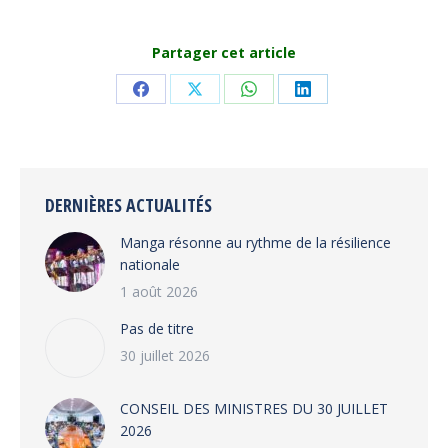
Partager cet article
Share
Share
Share
Share
on
on
on
on
Facebook
X
WhatsApp
LinkedIn
DERNIÈRES ACTUALITÉS
Manga résonne au rythme de la résilience
nationale
1 août 2026
Pas de titre
30 juillet 2026
CONSEIL DES MINISTRES DU 30 JUILLET
2026