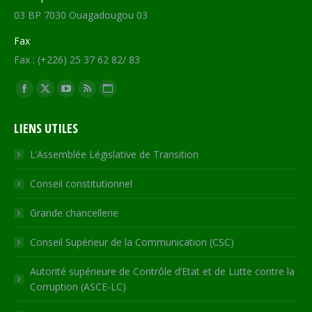
03 BP 7030 Ouagadougou 03
Fax
Fax : (+226) 25 37 62 82/ 83
Trouvez nous sur :
Facebook
X
YouTube
RSS
Site
page
page
page
page
Web
LIENS UTILES
opens
opens
opens
opens
page
in
in
in
in
opens
L’Assemblée Législative de Transition
new
new
new
new
in
Conseil constitutionnel
window
window
window
window
new
window
Grande chancellerie
Conseil Supérieur de la Communication (CSC)
Autorité supérieure de Contrôle d’Etat et de Lutte contre la
Corruption (ASCE-LC)