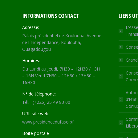
INFORMATIONS CONTACT
LIENS UT
Adresse:
L’Asse
Transi
Palais présidentiel de Koulouba. Avenue
de l´Indépendance, Koulouba,
Consei
Ouagadougou
Grande
Horaires:
Du Lundi au jeudi, 7H30 – 12H30 / 13H
Consei
– 16H Vend 7H30 – 12H30 / 13H30 –
Commu
16H30
Autori
N° de téléphone:
d’Etat
Tél. : (+226) 25 49 83 00
Corru
URL site web
Commi
www.presidencedufaso.bf
Libert
Boite postale