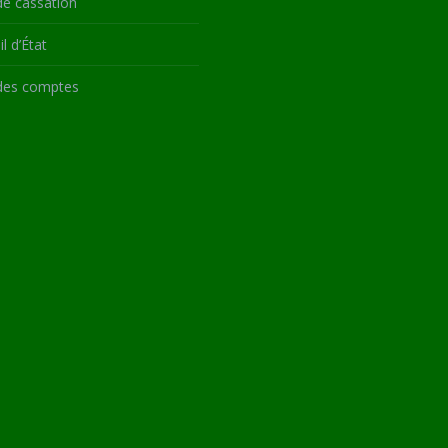
de cassation
l d’État
des comptes