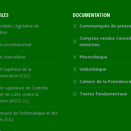
ILES
DOCUMENTATION
mblée Législative de
Communiqués de press
tion
Comptes-rendus Conseil
l constitutionnel
ministres
 chancellerie
Photothèque
l Supérieur de la
Vidéothèque
nication (CSC)
Cahiers de la Présidenc
té supérieure de Contrôle
Textes fondamentaux
 et de Lutte contre la
ption (ASCE-LC)
ssion de l’Informatique et des
és (CIL)