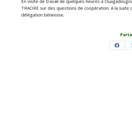
En visite de travail de quelques heures à Ouagadougou
TRAORE sur des questions de coopération. A la suite de
délégation béninoise.
Parta
Share
on
Faceb