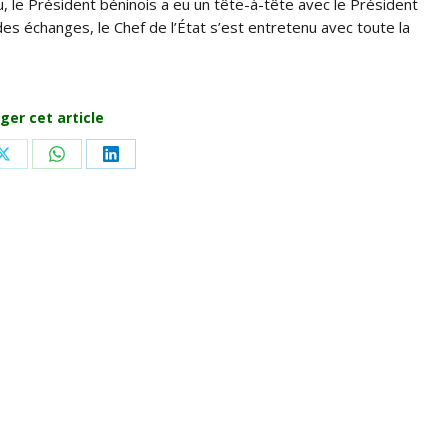
, le Président béninois a eu un tête-à-tête avec le Président
s échanges, le Chef de l’État s’est entretenu avec toute la
ger cet article
Share
Share
Share
on
on
on
ook
X
WhatsApp
LinkedIn