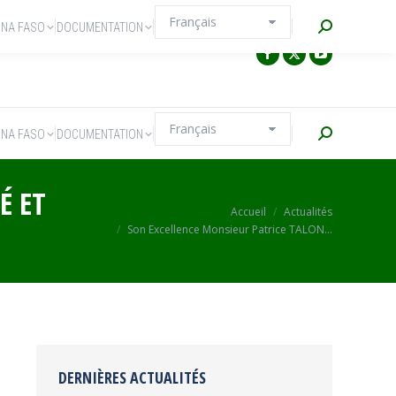
Recherche
INA FASO
DOCUMENTATION
Recherche
INA FASO
DOCUMENTATION
É ET
Vous êtes ici :
Accueil
Actualités
Son Excellence Monsieur Patrice TALON…
DERNIÈRES ACTUALITÉS