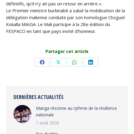
définitifs, qu’il n’y ait pas un retour en arrière ».
Le Premier ministre burkinabè a salué la mobilisation de la
délégation malienne conduite par son homologue Choguel
Kokalla MAIGA. Le Mali participe à la 28e édition du
FESPACO en tant que pays invité d’honneur.
Partager cet article
Share
Share
Share
Share
on
on
on
on
Facebook
X
WhatsApp
LinkedIn
DERNIÈRES ACTUALITÉS
Manga résonne au rythme de la résilience
nationale
1 août 2026
Pas de titre