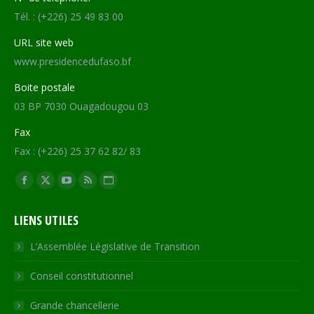
Tél. : (+226) 25 49 83 00
URL site web
www.presidencedufaso.bf
Boite postale
03 BP 7030 Ouagadougou 03
Fax
Fax : (+226) 25 37 62 82/ 83
Trouvez nous sur :
Facebook
X
YouTube
RSS
Site
page
page
page
page
Web
LIENS UTILES
opens
opens
opens
opens
page
in
in
in
in
opens
L’Assemblée Législative de Transition
new
new
new
new
in
Conseil constitutionnel
window
window
window
window
new
window
Grande chancellerie