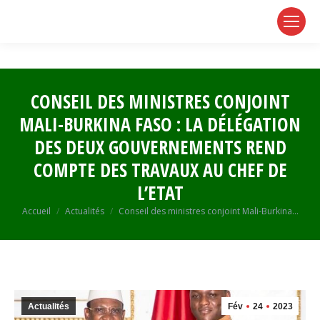
page
page
page
opens
opens
opens
in
in
in
new
new
new
window
window
window
CONSEIL DES MINISTRES CONJOINT
MALI-BURKINA FASO : LA DÉLÉGATION
DES DEUX GOUVERNEMENTS REND
COMPTE DES TRAVAUX AU CHEF DE
L’ETAT
Vous êtes ici :
Accueil
Actualités
Conseil des ministres conjoint Mali-Burkina…
Actualités
Fév
24
2023