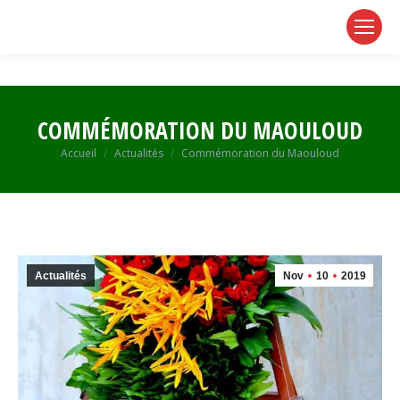
page
page
page
opens
opens
opens
in
in
in
new
new
new
window
window
window
COMMÉMORATION DU MAOULOUD
Vous êtes ici :
Accueil
Actualités
Commémoration du Maouloud
Actualités
Nov
10
2019