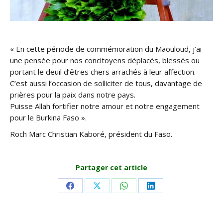
« En cette période de commémoration du Maouloud, j’ai
une pensée pour nos concitoyens déplacés, blessés ou
portant le deuil d’êtres chers arrachés à leur affection.
C’est aussi l’occasion de solliciter de tous, davantage de
prières pour la paix dans notre pays.
Puisse Allah fortifier notre amour et notre engagement
pour le Burkina Faso ».
Roch Marc Christian Kaboré, président du Faso.
Partager cet article
Share
Share
Share
Share
on
on
on
on
Facebook
X
WhatsApp
LinkedIn