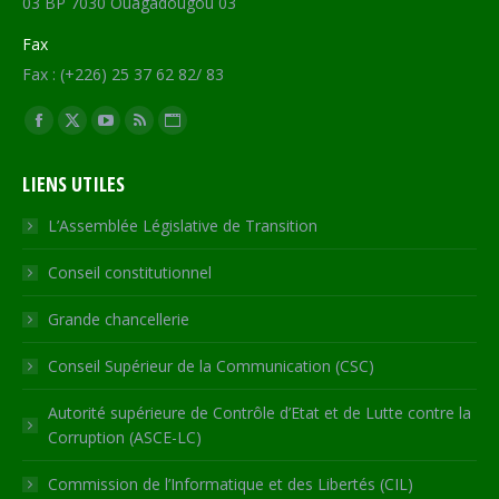
03 BP 7030 Ouagadougou 03
Fax
Fax : (+226) 25 37 62 82/ 83
Trouvez nous sur :
Facebook
X
YouTube
RSS
Site
page
page
page
page
Web
LIENS UTILES
opens
opens
opens
opens
page
in
in
in
in
opens
L’Assemblée Législative de Transition
new
new
new
new
in
Conseil constitutionnel
window
window
window
window
new
window
Grande chancellerie
Conseil Supérieur de la Communication (CSC)
Autorité supérieure de Contrôle d’Etat et de Lutte contre la
Corruption (ASCE-LC)
Commission de l’Informatique et des Libertés (CIL)