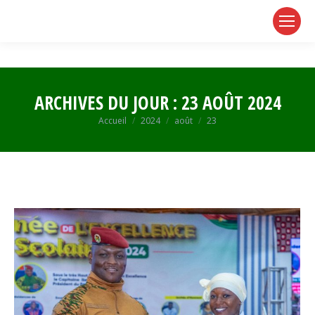
page
page
page
opens
opens
opens
in
in
in
new
new
new
window
window
window
ARCHIVES DU JOUR :
23 AOÛT 2024
Vous êtes ici :
Accueil
2024
août
23