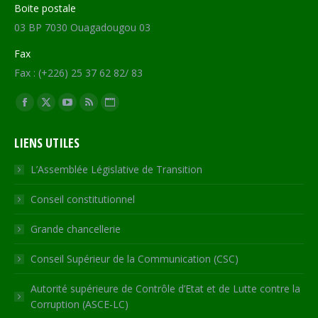
Boite postale
03 BP 7030 Ouagadougou 03
Fax
Fax : (+226) 25 37 62 82/ 83
Trouvez nous sur :
Facebook
X
YouTube
RSS
Site
page
page
page
page
Web
LIENS UTILES
opens
opens
opens
opens
page
in
in
in
in
opens
L’Assemblée Législative de Transition
new
new
new
new
in
Conseil constitutionnel
window
window
window
window
new
window
Grande chancellerie
Conseil Supérieur de la Communication (CSC)
Autorité supérieure de Contrôle d’Etat et de Lutte contre la
Corruption (ASCE-LC)