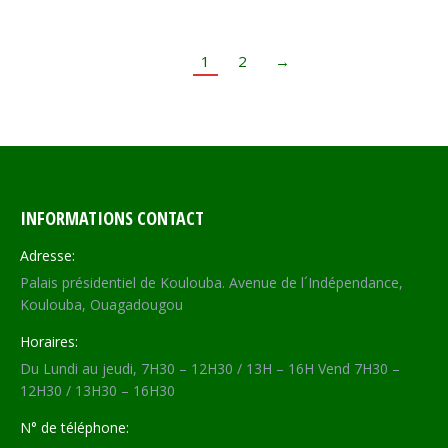
1
2
→
INFORMATIONS CONTACT
Adresse:
Palais présidentiel de Koulouba. Avenue de l´Indépendance,
Koulouba, Ouagadougou
Horaires:
Du Lundi au jeudi, 7H30 – 12H30 / 13H – 16H Vend 7H30 –
12H30 / 13H30 – 16H30
N° de téléphone: