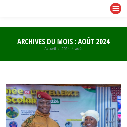
page
page
page
opens
opens
opens
in
in
in
new
new
new
window
window
window
ARCHIVES DU MOIS :
AOÛT 2024
Vous êtes ici :
Accueil
2024
août