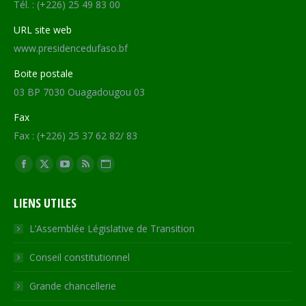
Tél. : (+226) 25 49 83 00
URL site web
www.presidencedufaso.bf
Boite postale
03 BP 7030 Ouagadougou 03
Fax
Fax : (+226) 25 37 62 82/ 83
Trouvez nous sur :
Facebook
X
YouTube
RSS
Site
page
page
page
page
Web
LIENS UTILES
opens
opens
opens
opens
page
in
in
in
in
opens
L’Assemblée Législative de Transition
new
new
new
new
in
Conseil constitutionnel
window
window
window
window
new
window
Grande chancellerie