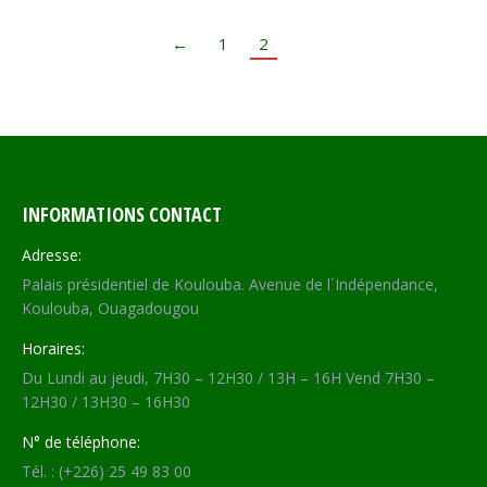
←
1
2
INFORMATIONS CONTACT
Adresse:
Palais présidentiel de Koulouba. Avenue de l´Indépendance,
Koulouba, Ouagadougou
Horaires:
Du Lundi au jeudi, 7H30 – 12H30 / 13H – 16H Vend 7H30 –
12H30 / 13H30 – 16H30
N° de téléphone:
Tél. : (+226) 25 49 83 00