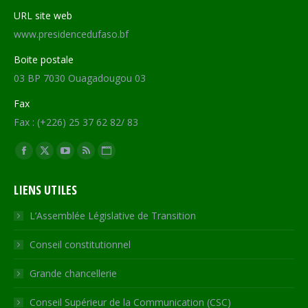
URL site web
www.presidencedufaso.bf
Boite postale
03 BP 7030 Ouagadougou 03
Fax
Fax : (+226) 25 37 62 82/ 83
Trouvez nous sur :
Facebook
X
YouTube
RSS
Site
page
page
page
page
Web
LIENS UTILES
opens
opens
opens
opens
page
in
in
in
in
opens
L’Assemblée Législative de Transition
new
new
new
new
in
Conseil constitutionnel
window
window
window
window
new
window
Grande chancellerie
Conseil Supérieur de la Communication (CSC)