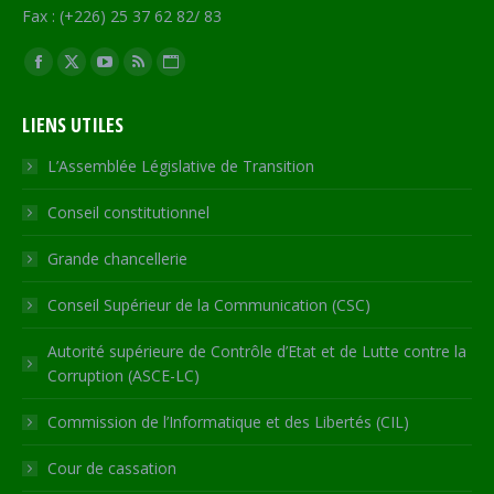
Fax : (+226) 25 37 62 82/ 83
Trouvez nous sur :
Facebook
X
YouTube
RSS
Site
page
page
page
page
Web
LIENS UTILES
opens
opens
opens
opens
page
in
in
in
in
opens
L’Assemblée Législative de Transition
new
new
new
new
in
Conseil constitutionnel
window
window
window
window
new
window
Grande chancellerie
Conseil Supérieur de la Communication (CSC)
Autorité supérieure de Contrôle d’Etat et de Lutte contre la
Corruption (ASCE-LC)
Commission de l’Informatique et des Libertés (CIL)
Cour de cassation